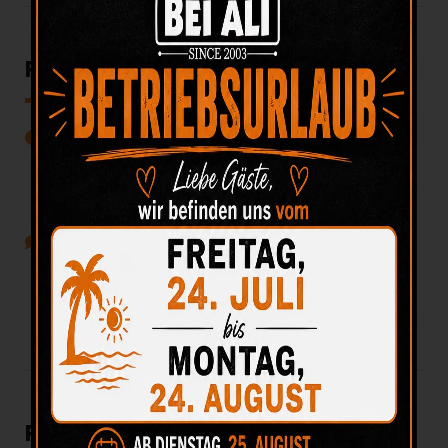
Pommes Frites
5. August 2024
Veröffentlicht durch:
beiali
Kategorien:
Keine Kommentare
MEHR ERFAHREN:
Pommes Spezial