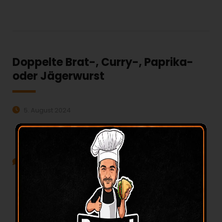
MEHR ERFAHREN:
Doppelte Brat-, Curry-, Paprika-
oder Jägerwurst
5. August 2024
Veröffentlicht durch:
beiali
Kategorien:
Keine Kommentare
MEHR ERFAHREN: