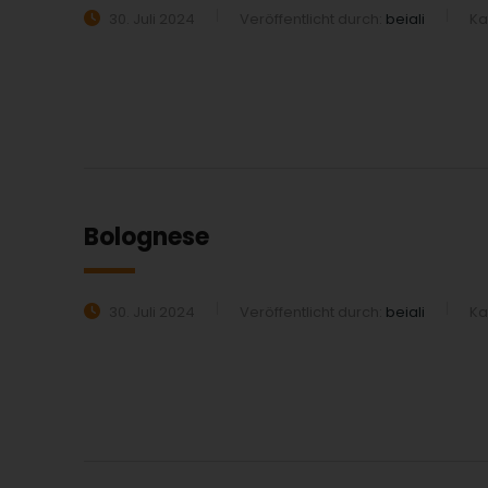
30. Juli 2024
Veröffentlicht durch:
beiali
Ka
MEHR ERFAHREN:
Bolognese
30. Juli 2024
Veröffentlicht durch:
beiali
Ka
MEHR ERFAHREN: