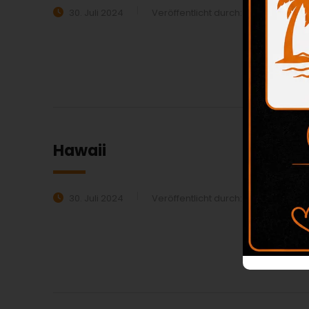
30. Juli 2024
Veröffentlicht durch:
beiali
Ka
MEHR ERFAHREN:
Hawaii
30. Juli 2024
Veröffentlicht durch:
beiali
Ka
MEHR ERFAHREN: