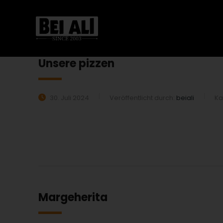
Unsere pizzen
30. Juli 2024
Veröffentlicht durch:
beiali
Ka
MEHR ERFAHREN:
Margeherita