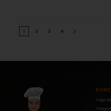
MEHR ERFAHREN:
1
2
3
4
KONT
Tulga Bil
Telegraf