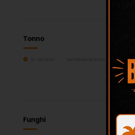
MEHR ERFAHREN:
Tonno
30. Juli 2024
Veröffentlicht durch:
beiali
Ka
MEHR ERFAHREN:
Funghi