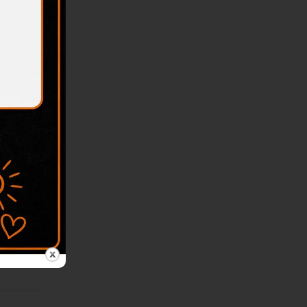
mmentare
mmentare