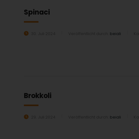
Spinaci
30. Juli 2024
Veröffentlicht durch:
beiali
Ka
MEHR ERFAHREN:
Brokkoli
29. Juli 2024
Veröffentlicht durch:
beiali
Ka