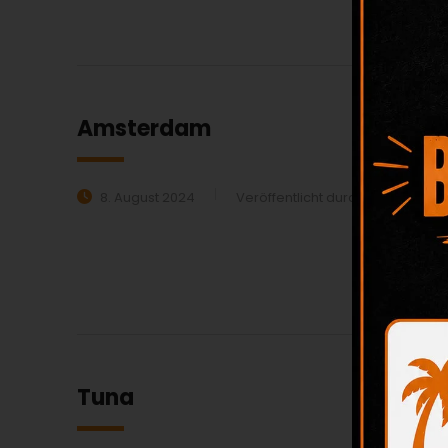
MEHR ERFAHREN:
Amsterdam
8. August 2024
Veröffentlicht durch:
beiali
MEHR ERFAHREN:
Tuna