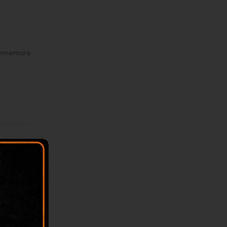
mmentare
mmentare