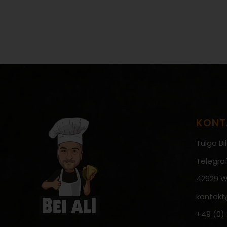
MEHR ERFAHREN:
KONT
Tulga Bil
Telegraf
42929 W
kontakt
+49 (0)