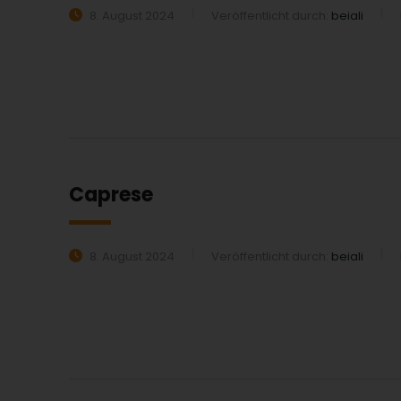
8. August 2024
Veröffentlicht durch:
beiali
MEHR ERFAHREN:
Caprese
8. August 2024
Veröffentlicht durch:
beiali
MEHR ERFAHREN: